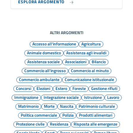
ESPLORA ARGOMENTO
ALTRI ARGOMENTI
Accesso all'informazione
Agricoltura
Animale domestico
Assistenza agli invalidi
Assistenza sociale
Associazioni
Bilancio
Commercio all'ingrosso
Commercio al minuto
Commercio ambulante
Comunicazione istituzionale
Concorsi
Elezioni
Estero
Foreste
Gestione rifiuti
Immigrazione
Integrazione sociale
Istruzione
Lavoro
Matrimonio
Morte
Nascita
Patrimonio culturale
Politica commerciale
Polizia
Prodotti alimentari
Protezione civile
Residenza
Risposta alle emergenze
Spazio Verde
Sport
Tassa sui servizi
Tempo libero