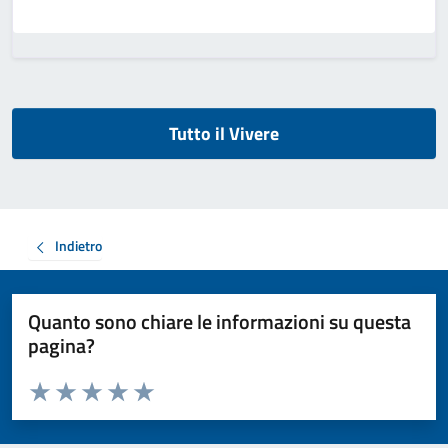
Tutto il Vivere
Indietro
Quanto sono chiare le informazioni su questa
pagina?
Valuta da 1 a 5 stelle la pagina
Valuta 1 stelle su 5
Valuta 2 stelle su 5
Valuta 3 stelle su 5
Valuta 4 stelle su 5
Valuta 5 stelle su 5