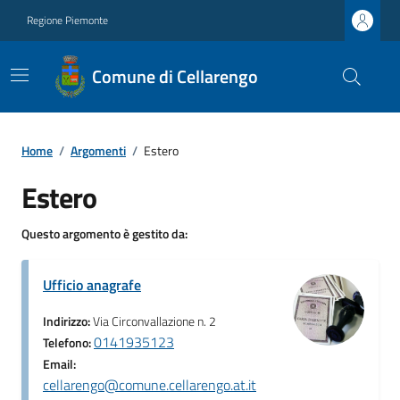
Regione Piemonte
Comune di Cellarengo
Home
/
Argomenti
/
Estero
Estero
Questo argomento è gestito da:
Ufficio anagrafe
Indirizzo:
Via Circonvallazione n. 2
0141935123
Telefono:
Email:
cellarengo@comune.cellarengo.at.it