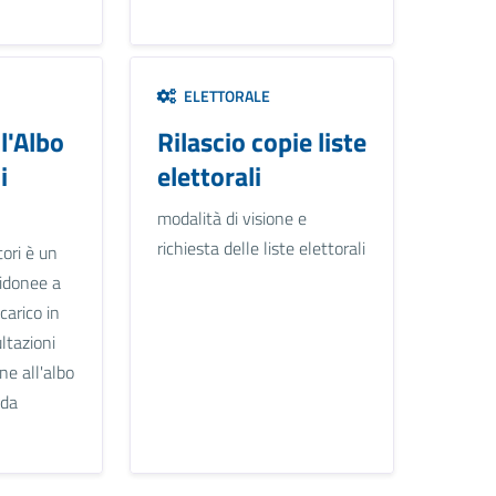
ELETTORALE
ll'Albo
Rilascio copie liste
i
elettorali
modalità di visione e
richiesta delle liste elettorali
tori è un
 idonee a
carico in
ltazioni
one all'albo
nda