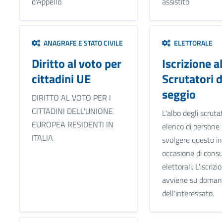
d’Appello
assistito
ANAGRAFE E STATO CIVILE
ELETTORALE
Diritto al voto per
Iscrizione a
cittadini UE
Scrutatori d
seggio
DIRITTO AL VOTO PER I
CITTADINI DELL'UNIONE
L'albo degli scruta
EUROPEA RESIDENTI IN
elenco di persone
ITALIA
svolgere questo in
occasione di consu
elettorali. L'iscrizi
avviene su doma
dell'interessato.