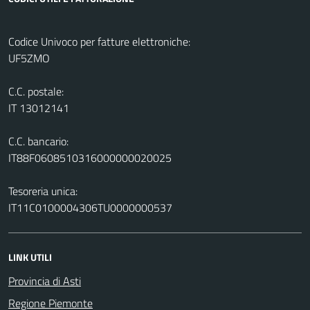
Codice Univoco per fatture elettroniche:
UF5ZMO
C.C. postale:
IT 13012141
C.C. bancario:
IT88F0608510316000000020025
Tesoreria unica:
IT11C0100004306TU0000000537
LINK UTILI
Provincia di Asti
Regione Piemonte