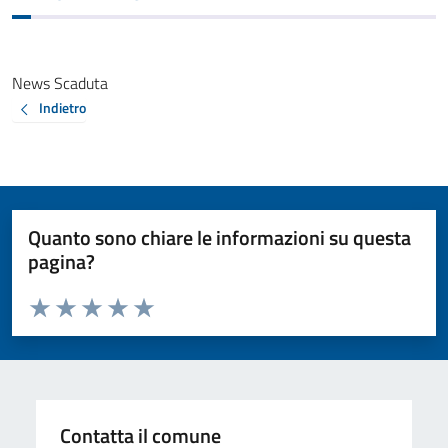
News Scaduta
Indietro
Quanto sono chiare le informazioni su questa
pagina?
Valuta da 1 a 5 stelle la pagina
Valuta 1 stelle su 5
Valuta 2 stelle su 5
Valuta 3 stelle su 5
Valuta 4 stelle su 5
Valuta 5 stelle su 5
Contatta il comune