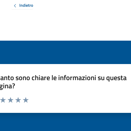
Indietro
anto sono chiare le informazioni su questa
gina?
a da 1 a 5 stelle la pagina
ta 1 stelle su 5
Valuta 2 stelle su 5
Valuta 3 stelle su 5
Valuta 4 stelle su 5
Valuta 5 stelle su 5