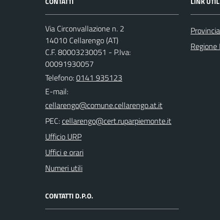
CONTATTI
LINK UTIL
Via Circonvallazione n. 2
Provincia
14010 Cellarengo (AT)
Regione
C.F. 80003230051 - P.Iva:
00091930057
Telefono:
0141 935123
E-mail:
PEC:
Ufficio URP
Uffici e orari
Numeri utili
CONTATTI D.P.O.