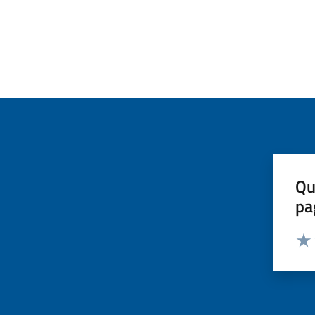
Qu
pa
Valut
Valu