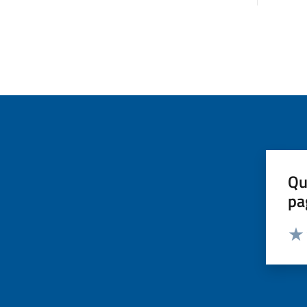
Qu
pa
Valut
Valu