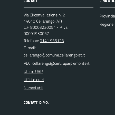
CONTATTI
LINK UTIL
Via Circonvallazione n. 2
Provincia
14010 Cellarengo (AT)
Regione
C.F. 80003230051 - P.Iva:
00091930057
Telefono:
0141 935123
E-mail:
PEC:
Ufficio URP
Uffici e orari
Numeri utili
CONTATTI D.P.O.