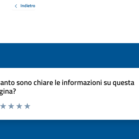
Indietro
anto sono chiare le informazioni su questa
gina?
a da 1 a 5 stelle la pagina
ta 1 stelle su 5
Valuta 2 stelle su 5
Valuta 3 stelle su 5
Valuta 4 stelle su 5
Valuta 5 stelle su 5