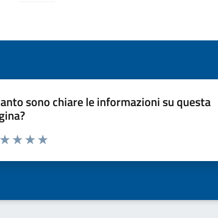
anto sono chiare le informazioni su questa
gina?
a da 1 a 5 stelle la pagina
ta 1 stelle su 5
Valuta 2 stelle su 5
Valuta 3 stelle su 5
Valuta 4 stelle su 5
Valuta 5 stelle su 5