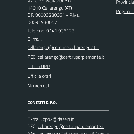
Via Circonvallazione n. 2
Provincia
14010 Cellarengo (AT)
Regione
C.F. 80003230051 - P.Iva:
00091930057
Telefono:
0141 935123
E-mail:
PEC:
Ufficio URP
Uffici e orari
Numeri utili
CONTATTI D.P.O.
E-mail:
PEC:
(Per comunicare direttamente con il Titolare