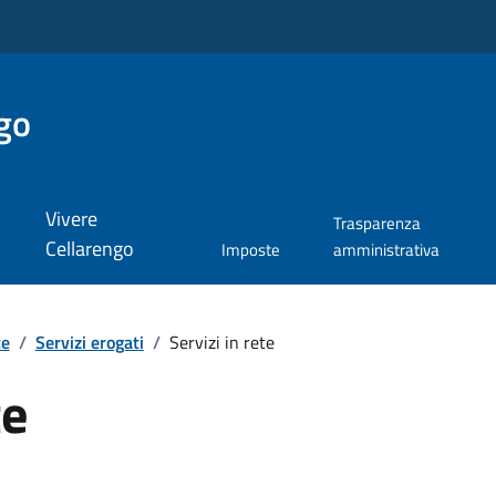
go
Vivere
Trasparenza
Cellarengo
Imposte
amministrativa
te
/
Servizi erogati
/
Servizi in rete
te