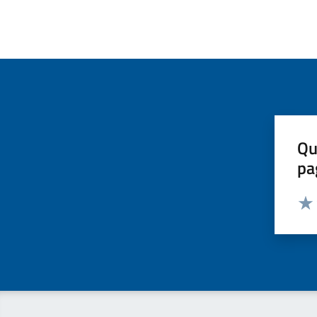
Qu
pa
Valut
Valu