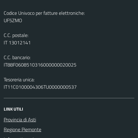
Codice Univoco per fatture elettroniche:
UF5ZMO
C.C. postale:
IT 13012141
C.C. bancario:
IT88F0608510316000000020025
Tesoreria unica:
IT11C0100004306TU0000000537
LINK UTILI
Provincia di Asti
Regione Piemonte