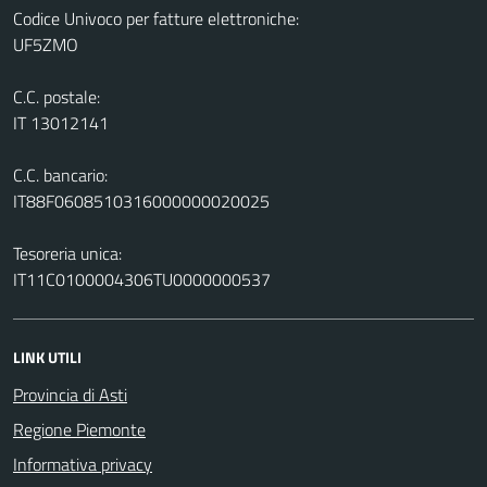
Codice Univoco per fatture elettroniche:
UF5ZMO
C.C. postale:
IT 13012141
C.C. bancario:
IT88F0608510316000000020025
Tesoreria unica:
IT11C0100004306TU0000000537
LINK UTILI
Provincia di Asti
Regione Piemonte
Informativa privacy