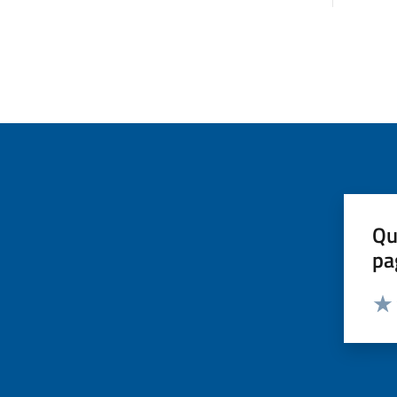
Qu
pa
Valut
Valu