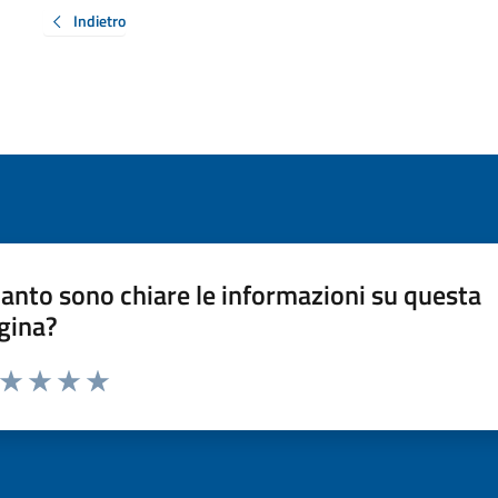
Indietro
anto sono chiare le informazioni su questa
gina?
a da 1 a 5 stelle la pagina
ta 1 stelle su 5
Valuta 2 stelle su 5
Valuta 3 stelle su 5
Valuta 4 stelle su 5
Valuta 5 stelle su 5