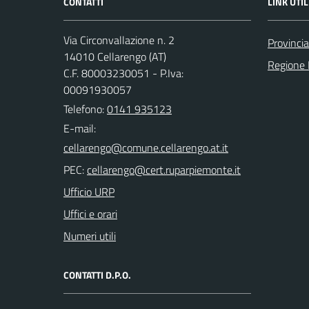
CONTATTI
LINK UTIL
Via Circonvallazione n. 2
Provincia
14010 Cellarengo (AT)
Regione
C.F. 80003230051 - P.Iva:
00091930057
Telefono:
0141 935123
E-mail:
PEC:
Ufficio URP
Uffici e orari
Numeri utili
CONTATTI D.P.O.