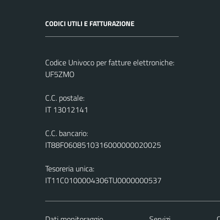
CODICI UTILI E FATTURAZIONE
Codice Univoco per fatture elettroniche:
UF5ZMO
C.C. postale:
IT 13012141
C.C. bancario:
IT88F0608510316000000020025
Tesoreria unica:
IT11C0100004306TU0000000537
Dati monitoraggio
Servizi
C