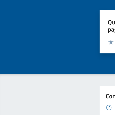
Qu
pa
Valut
Valu
Con