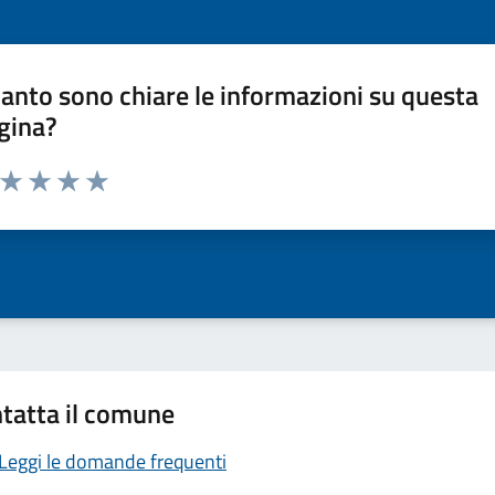
anto sono chiare le informazioni su questa
gina?
a da 1 a 5 stelle la pagina
ta 1 stelle su 5
Valuta 2 stelle su 5
Valuta 3 stelle su 5
Valuta 4 stelle su 5
Valuta 5 stelle su 5
tatta il comune
Leggi le domande frequenti