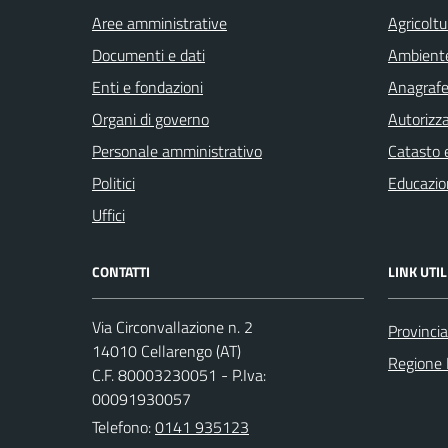
Aree amministrative
Agricoltu
Documenti e dati
Ambient
Enti e fondazioni
Anagrafe 
Organi di governo
Autorizza
Personale amministrativo
Catasto e
Politici
Educazio
Uffici
CONTATTI
LINK UTIL
Via Circonvallazione n. 2
Provincia
14010 Cellarengo (AT)
Regione
C.F. 80003230051 - P.Iva:
00091930057
Telefono:
0141 935123